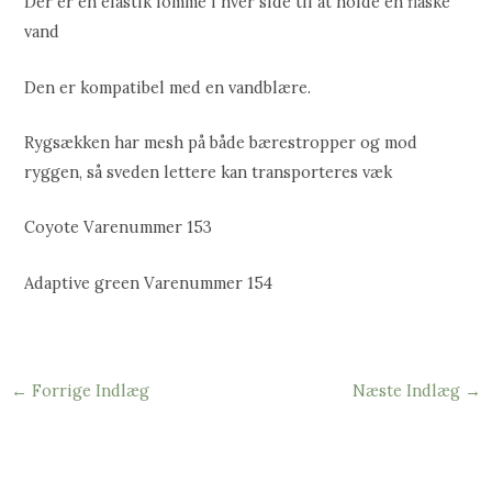
Der er en elastik lomme i hver side til at holde en flaske
vand
Den er kompatibel med en vandblære.
Rygsækken har mesh på både bærestropper og mod
ryggen, så sveden lettere kan transporteres væk
Coyote Varenummer 153
Adaptive green Varenummer 154
←
Forrige Indlæg
Næste Indlæg
→